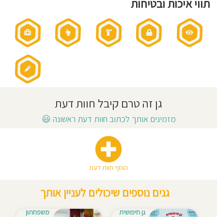
מתוך
תווי איכות ובטיחות
אהבה
חוסגן
וכבוד
לילדים,
לימוד
ערכים,
חינוך
דיניות
ליצירה
ונושאי
לימוד
מגוונים.
רטיות
גישה
חינוכית:
רגיל
קנון
אתר
גן זה טרם קיבל חוות דעת
מזמינים אותך לכתוב חוות דעת ראשונה
😃
הוסף חוות דעת
גנים נוספים שיכולים לעניין אותך
גן חיפושית
משפחתון