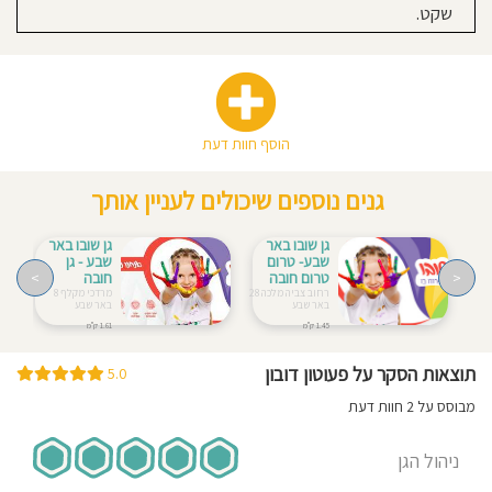
שקט.
הוסף חוות דעת
גנים נוספים שיכולים לעניין אותך
גן שובו באר
גן שובו באר
שבע- טרום
שבע - גן
<
טרום חובה
חובה
>
רחוב צביה מלכה 28
מרדכי מקלף 8
באר שבע
באר שבע
1.45 ק"מ
1.61 ק"מ
תוצאות הסקר על פעוטון דובון
5.0
מבוסס על 2 חוות דעת
ניהול הגן