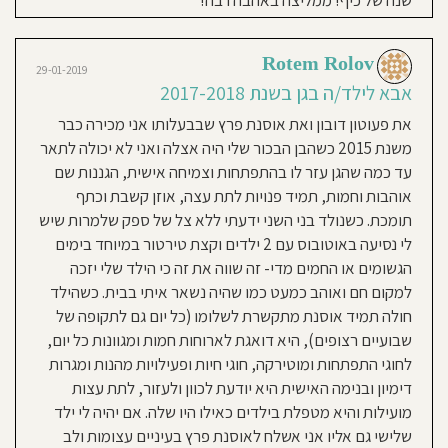
שנה של כיף! ממליצה באהבה רבה!
Rotem Rolov
29-01-2019
אבא לילד/ה בגן בשנת 2017-2018
את פעוטון דובון ואת אוסנת פרץ שבבעלותו אני מכירה כבר
משנת 2015 כשהבן הבכור שלי היה אצלה ואני לא יכולה לתאר
עד כמה שהגן עזר לו בהתפתחות וצמיחה אישית, הגננות שם
אוהבות וחמות, תמיד פנויות לתת עצה, אוזן קשבת וכתף
תומכת. כשנולד בני השני ידעתי ללא צל של ספק שלמרות שיש
לי נסיעה באוטובוס עם 2 ילדים וקצת טירטור במיוחד בימים
הגשומים או החמים מדי- זה שווה את זה כי הילד שלי יזכה
למקום חם ואוהב כמעט כמו שהיה נשאר איתי בבית. כשהילד
חולה תמיד אוסנת מתקשרת לשלומו (כל יום גם לתקופה של
שבועיים רצופים), היא דואגת לארוחות חמות ומגוונות כל יום,
לחוגי התפתחות ומוטירקה, חוגי חיות ופעילויות מהנות ומגרות
דימיון ובנימה האישית היא יודעת לכוון ולעזור, לתת עצות
מועילות והיא מטפלת בילדים כאילו היו שלה. אם יהיה לי ילד
שלישי גם אליו אני אשלח לאוסנת פרץ בעיניים עצומות ולב