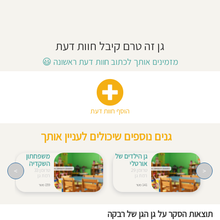
חוסגן
דיניות
גן זה טרם קיבל חוות דעת
רטיות
מזמינים אותך לכתוב חוות דעת ראשונה
😃
קנון
אתר
הוסף חוות דעת
גנים נוספים שיכולים לעניין אותך
גן הילדים של
משפחתון
אורטלי
השקדיה
>
<
טרומן 29
טרומן 33
רמת גן
רמת גן
141 מטר
159 מטר
תוצאות הסקר על גן הגן של רבקה