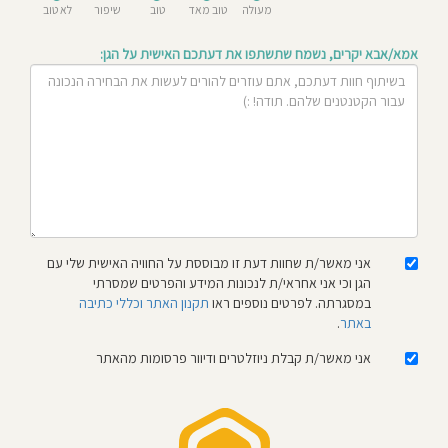
מעולה
טוב מאד
טוב
שיפור
לא טוב
חוסגן
אמא/אבא יקרים, נשמח שתשתפו את דעתכם האישית על הגן:
דיניות
רטיות
קנון
אתר
אני מאשר/ת שחוות דעת זו מבוססת על החוויה האישית שלי עם
הגן וכי אני אחראי/ת לנכונות המידע והפרטים שמסרתי
במסגרתה. לפרטים נוספים ראו
תקנון האתר וכללי כתיבה
באתר
.
אני מאשר/ת קבלת ניוזלטרים ודיוור פרסומות מהאתר