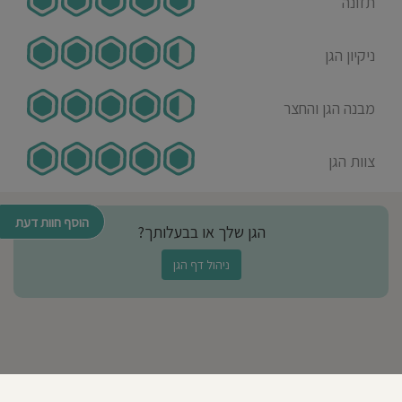
תזונה
אמא לילד/ה בגן בשנת 2012-
2019
ניקיון הגן
גן עדן משמש הבית השני של ילדיי! אני
בכל יום משאירה אותם במקום שמקנה
מבנה הגן והחצר
להם חום ואהבה, ביטחון, ערכים, קבלת
השונה, אהבת הטבע ועוד! לא מצאתי גן
שמשתווה לו עד היום... בכל 8 שנותיי
צוות הגן
כאמא!
הוסף חוות דעת
Keren Arlihman
הגן שלך או בבעלותך?
14-06-2019
אמא לילד/ה בגן בשנת 2018-
ניהול דף הגן
2019
כבר מהסיור הראשון בגן ראינו את
הקסם של המקום, אווירה של בית, של
פשטות, של המון חום והילדים נינוחים
ושמחים. הניסיון כמובן אישש את הכל,
צוות מדהים שמשקיע את כל הלב