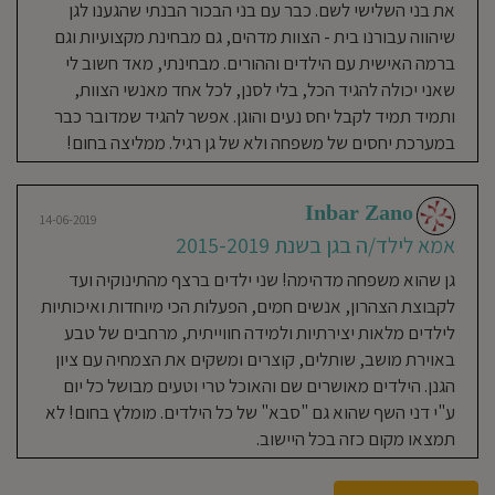
אמא לילד/ה בגן בשנת 2013-
יותר
את בני השלישי לשם. כבר עם בני הבכור הבנתי שהגענו לגן
באמצעות
היחס
2019
שיהווה עבורנו בית - הצוות מדהים, גם מבחינת מקצועיות וגם
האישי,
גבולות
ברורים,
ברמה האישית עם הילדים וההורים. מבחינתי, מאד חשוב לי
אנחנו בגן עדן מאז שנכנסה בתי הבכורה
הענקת
אהבה
שאני יכולה להגיד הכל, בלי לסנן, לכל אחד מאנשי הצוות,
לפני כ-6 שנים. גילינו צוות מדהים,
וחום
ללא
ותמיד תמיד לקבל יחס נעים והוגן. אפשר להגיד שמדובר כבר
גבול,
איכפתי ואוהב, שדואג להקנות
ירכשו
הילדים
במערכת יחסים של משפחה ולא של גן רגיל. ממליצה בחום!
לקטנטנים ערכים שעולים בקנה אחד
בטחון
עצמי
עם תפיסת עולמנו- להיות אנשים טובים.
ודימוי
עצמי
רב
המון דגש על טבע ופשטות, חצרות
ערך,
Inbar Zano
כאשר
14-06-2019
ענקיות לרוץ ולשחק וגינת ירק מלבלבת.
הם
זוכים
אמא לילד/ה בגן בשנת 2015-2019
לגירויים
כיף להביא את הילדים בבוקר ובמיוחד
שכליים,
סביבתיים
שהם נכנסים בשמחה וכיף לבוא אחהצ
גן שהוא משפחה מדהימה! שני ילדים ברצף מהתינוקיה ועד
ולהפעלות
שונות.
לילדים שלא רוצים לעזוב את החצר.
"גן
לקבוצת הצהרון, אנשים חמים, הפעלות הכי מיוחדות ואיכותיות
עדן"
נמצא
ממליצה לכולם לפחות לבוא לבקר, את
לילדים מלאות יצירתיות ולמידה חווייתית, מרחבים של טבע
בנווה
דורון
השאר תקלטו לבד.
באוירת מושב, שותלים, קוצרים ומשקים את הצמחיה עם ציון
בבית
פרטי
עם
הגנן. הילדים מאושרים שם והאוכל טרי וטעים מבושל כל יום
חצרות
גדולות
ע"י דני השף שהוא גם "סבא" של כל הילדים. מומלץ בחום! לא
ומרווחות
ומנוהל
על
14-06-2019
תמצאו מקום כזה בכל היישוב.
ידי
דבי
Maayan Shoval
פייסט
(מגיעה
ממערכת