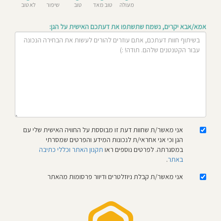
מעולה
טוב מאד
טוב
שיפור
לא טוב
חוסגן
אמא/אבא יקרים, נשמח שתשתפו את דעתכם האישית על הגן:
דיניות
רטיות
קנון
אתר
אני מאשר/ת שחוות דעת זו מבוססת על החוויה האישית שלי עם
הגן וכי אני אחראי/ת לנכונות המידע והפרטים שמסרתי
במסגרתה. לפרטים נוספים ראו
תקנון האתר וכללי כתיבה
באתר
.
אני מאשר/ת קבלת ניוזלטרים ודיוור פרסומות מהאתר