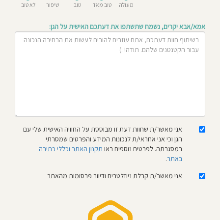
מעולה
טוב מאד
טוב
שיפור
לא טוב
חוסגן
אמא/אבא יקרים, נשמח שתשתפו את דעתכם האישית על הגן:
דיניות
רטיות
קנון
אתר
אני מאשר/ת שחוות דעת זו מבוססת על החוויה האישית שלי עם
הגן וכי אני אחראי/ת לנכונות המידע והפרטים שמסרתי
במסגרתה. לפרטים נוספים ראו
תקנון האתר וכללי כתיבה
באתר
.
אני מאשר/ת קבלת ניוזלטרים ודיוור פרסומות מהאתר