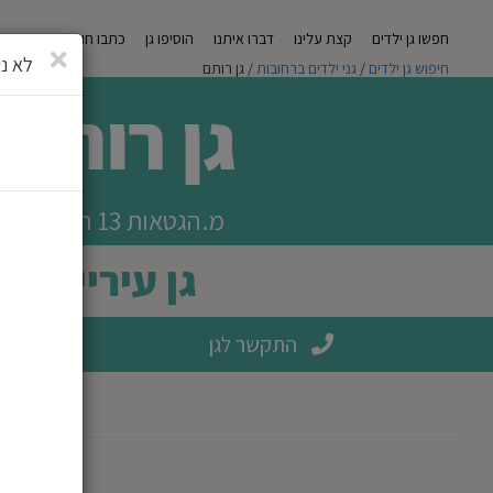
חפשו גן ילדים
קצת עלינו
דברו איתנו
הוסיפו גן
כתבו חוות דעת
מגזי
סגירה
לא ני
חיפוש גן ילדים
/
גני ילדים ברחובות
/ גן רותם
גן רותם
מ.הגטאות 13 רחובות
גן עירייה
התקשר לגן