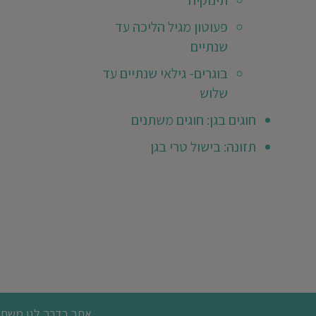
תינוקיה
Saso
פעוטון מגיל הליכה עד
Get
שנתיים
מא
ילד/ה
בוגרים- גילאי שנתיים עד
גן
שלוש
שנת
חוגים בגן: חוגים משתנים
ר
2019
תזונה: בישול טרי בגן
202
בת
לי
ברה
ן
תנות
אחר
במפתיע
ן
הייתה
אתר בדרך לגן משתמש