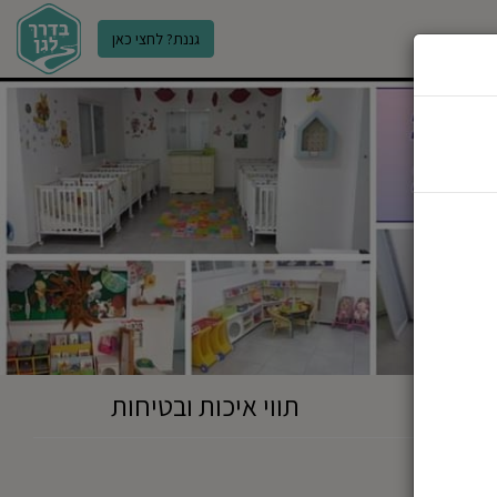
גננת? לחצי כאן
ר
תווי איכות ובטיחות