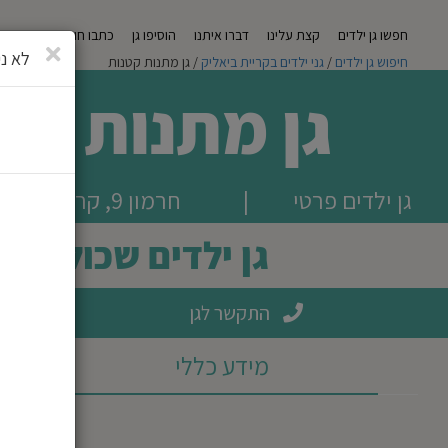
חפשו גן ילדים
קצת עלינו
דברו איתנו
הוסיפו גן
כתבו חוות דעת
מגזי
סגירה
לא ני
חיפוש גן ילדים
/
גני ילדים בקריית ביאליק
/ גן מתנות קטנות
גן מתנות קט
גן ילדים פרטי
|
חרמון 9, קרית ביאליק
גן ילדים שכולו אה
התקשר לגן
מידע כללי