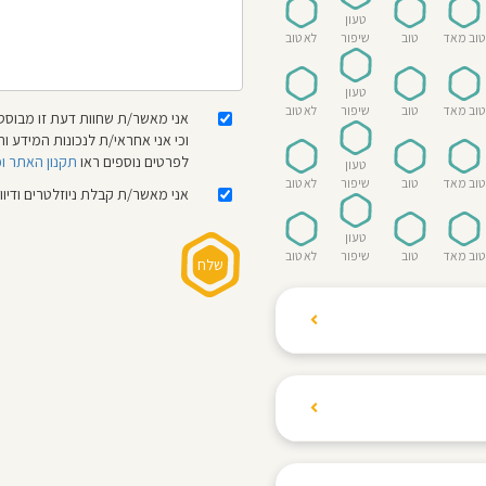
טעון
טוב מאד
טוב
שיפור
לא טוב
טעון
טוב מאד
טוב
שיפור
לא טוב
אני מאשר/ת שחוות דעת זו מבוססת
וכי אני אחראי/ת לנכונות המידע
לפרטים נוספים ראו
תקנון האתר ו
טעון
טוב מאד
טוב
שיפור
לא טוב
אני מאשר/ת קבלת ניוזלטרים ודיו
טעון
טוב מאד
טוב
שיפור
לא טוב
ת הגולשים לשתף רשמים
ם האישי ביחס לגני
והוגנת, ללא התלהמות,
קיצונית.
 הילדים! נעים להכיר,
 דברים העלולים לפגוע
מקום אחד את כל מה