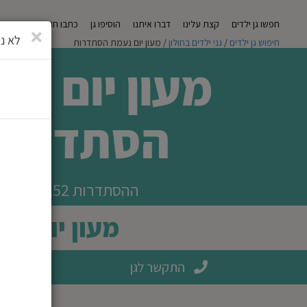
חפשו גן ילדים
קצת עלינו
דברו איתנו
הוסיפו גן
כתבו חוות דעת
מגזי
סגירה
לא ני
חיפוש גן ילדים
/
גני ילדים בחולון
/ מעון יום נעמת הסתדרות
מעון יום נע
הסתדרות
ההסתדרות 52, חולון
מעון יום
התקשר לגן