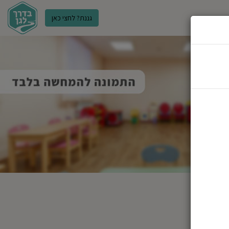
גננת? לחצי כאן
ר