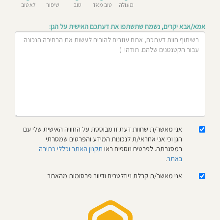
מעולה
טוב מאד
טוב
שיפור
לא טוב
חוסגן
אמא/אבא יקרים, נשמח שתשתפו את דעתכם האישית על הגן:
דיניות
רטיות
קנון
אתר
אני מאשר/ת שחוות דעת זו מבוססת על החוויה האישית שלי עם
הגן וכי אני אחראי/ת לנכונות המידע והפרטים שמסרתי
במסגרתה. לפרטים נוספים ראו
תקנון האתר וכללי כתיבה
באתר
.
אני מאשר/ת קבלת ניוזלטרים ודיוור פרסומות מהאתר