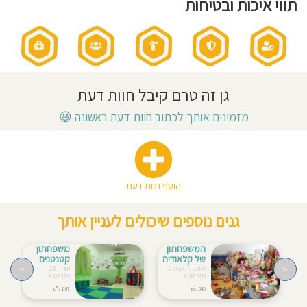
תווי איכות ובטיחות
חוסגן
דיניות
רטיות
גן זה טרם קיבל חוות דעת
קנון
מזמינים אותך לכתוב חוות דעת ראשונה
😃
אתר
הוסף חוות דעת
גנים נוספים שיכולים לעניין אותך
המשפחתון
משפחתון
של קלאודיה
קטנטנים
>
<
משעול הקלע 2
עציון 23
כפר סבא
כפר סבא
545 מטר
1.07 ק"מ