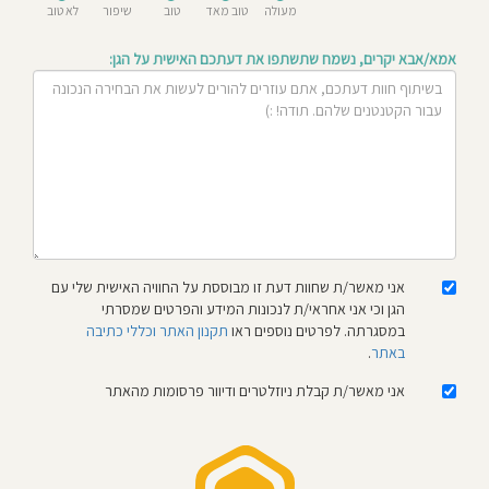
מעולה
טוב מאד
טוב
שיפור
לא טוב
חוסגן
אמא/אבא יקרים, נשמח שתשתפו את דעתכם האישית על הגן:
דיניות
רטיות
קנון
אתר
אני מאשר/ת שחוות דעת זו מבוססת על החוויה האישית שלי עם
הגן וכי אני אחראי/ת לנכונות המידע והפרטים שמסרתי
במסגרתה. לפרטים נוספים ראו
תקנון האתר וכללי כתיבה
באתר
.
אני מאשר/ת קבלת ניוזלטרים ודיוור פרסומות מהאתר