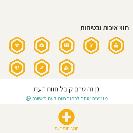
שעות
חוסגן
פעילות
הגן:
7:00
-
16:45
דיניות
שעות
תווי איכות ובטיחות
פעילות
רטיות
בשישי:
7:30
-
12:00
קנון
אני
מאמין:
אתר
הגן
נסגר
לפעילות
גן זה טרם קיבל חוות דעת
מזמינים אותך לכתוב חוות דעת ראשונה
😃
הוסף חוות דעת