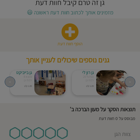
גן זה טרם קיבל חוות דעת
חוסגן
מזמינים אותך לכתוב חוות דעת ראשונה
😃
דיניות
רטיות
הוסף חוות דעת
קנון
גנים נוספים שיכולים לעניין אותך
אתר
גן רון לי
גן בייביקט
הגלגל 20
מוצא 8
רמת גן
רמת גן
>
<
1.09 ק"מ
1.09 ק"מ
תוצאות הסקר על מעון הברכה ב'
מבוסס על 0 חוות דעת
צוות הגן