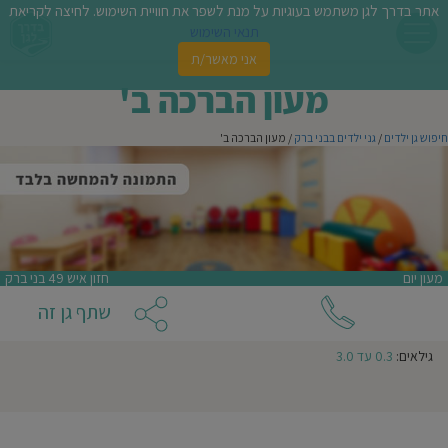
אתר בדרך לגן משתמש בעוגיות על מנת לשפר את חוויית השימוש. לחיצה לקריאת
תנאי השימוש
אני מאשר/ת
צור קשר עם
מעון הברכה ב'
פשו
מעון הברכה ב'
ן
חיפוש גן ילדים
/
גני ילדים בבני ברק
/ מעון הברכה ב'
לדים
צת
לינו
מעון יום
חזון איש 49 בני ברק
תבו
אני מעונין שהודעה זו תישלח לגנים נוספים באזור
שתף גן זה
וות
גילאים:
0.3 עד 3.0
אני מאשר/ת קבלת ניוזלטרים ודיוור מהאתר
עת
וסיפו