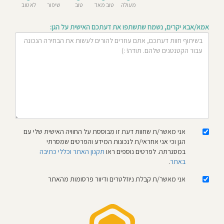
מעולה
טוב מאד
טוב
שיפור
לא טוב
חוסגן
אמא/אבא יקרים, נשמח שתשתפו את דעתכם האישית על הגן:
דיניות
רטיות
קנון
אתר
אני מאשר/ת שחוות דעת זו מבוססת על החוויה האישית שלי עם
הגן וכי אני אחראי/ת לנכונות המידע והפרטים שמסרתי
במסגרתה. לפרטים נוספים ראו
תקנון האתר וכללי כתיבה
באתר
.
אני מאשר/ת קבלת ניוזלטרים ודיוור פרסומות מהאתר