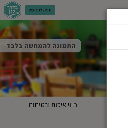
גננת? לחצי כאן
ר
תווי איכות ובטיחות