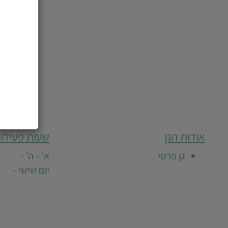
מבוסס
אודות הגן
שעות פעילות
גן
על
0
זה
גן פרטי
א' - ה' -
חוות
טרם
יום שישי -
דעת
קיבל
חוות
דעת
מזמינים