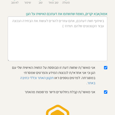
מעולה
טוב מאד
טוב
שיפור
לא טוב
חוסגן
אמא/אבא יקרים, נשמח שתשתפו את דעתכם האישית על הגן:
דיניות
רטיות
קנון
אתר
אני מאשר/ת שחוות דעת זו מבוססת על החוויה האישית שלי עם
הגן וכי אני אחראי/ת לנכונות המידע והפרטים שמסרתי
במסגרתה. לפרטים נוספים ראו
תקנון האתר וכללי כתיבה
באתר
.
אני מאשר/ת קבלת ניוזלטרים ודיוור פרסומות מהאתר