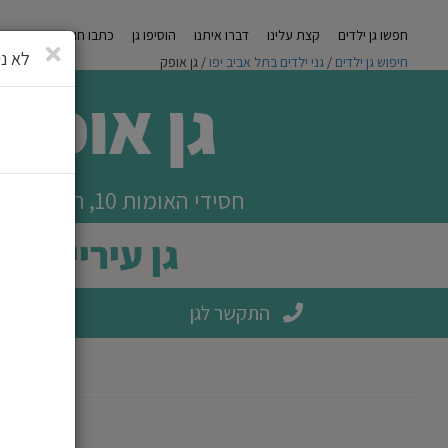
חפשו גן ילדים
קצת עלינו
דברו איתנו
הוסיפו גן
כתבו חוות דעת
מגזי
סגירה
לא ני
חיפוש גן ילדים
/
גני ילדים בתל אביב יפו
/ גן אופק
גן אופק
חסידי האומות 10, תל אביב יפו
גן עירייה
התקשר לגן