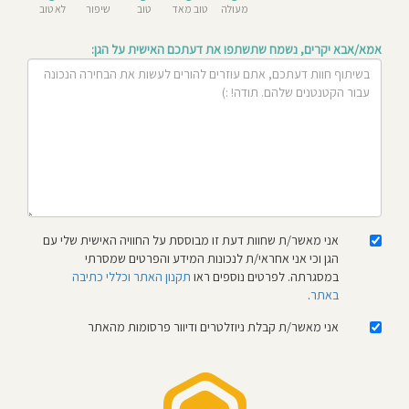
מעולה
טוב מאד
טוב
שיפור
לא טוב
חוסגן
אמא/אבא יקרים, נשמח שתשתפו את דעתכם האישית על הגן:
דיניות
רטיות
קנון
אתר
אני מאשר/ת שחוות דעת זו מבוססת על החוויה האישית שלי עם
הגן וכי אני אחראי/ת לנכונות המידע והפרטים שמסרתי
במסגרתה. לפרטים נוספים ראו
תקנון האתר וכללי כתיבה
באתר
.
אני מאשר/ת קבלת ניוזלטרים ודיוור פרסומות מהאתר