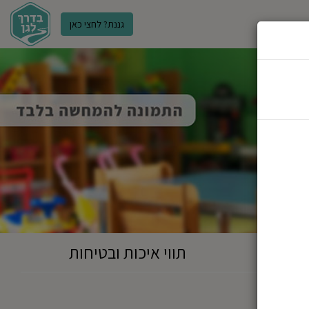
גננת? לחצי כאן
ר
תווי איכות ובטיחות