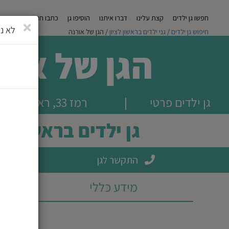
חפשו גן ילדים
קצת עלינו
דברו איתנו
הוסיפו גן
כתבו חוות דעת
מגזי
סגירה
לא ני
חיפוש גן ילדים
/
גני ילדים בראשון לציון
/ הגן של אורנה
הגן של אור
גן ילדים פרטי
|
רמז 33, ראשון לציון
גן ילדים בראשון לצ
התקשר לגן
מידע כללי