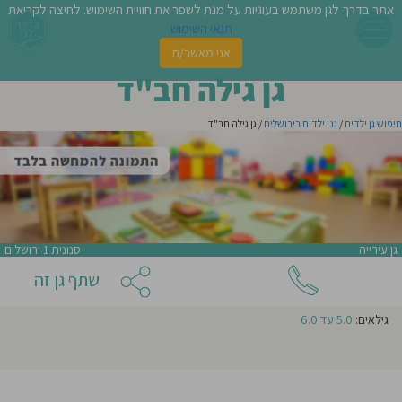
אתר בדרך לגן משתמש בעוגיות על מנת לשפר את חוויית השימוש. לחיצה לקריאת
צור קשר עם
גן גילה חב"ד
תנאי השימוש
אני מאשר/ת
פשו
גן גילה חב"ד
ן
חיפוש גן ילדים
/
גני ילדים בירושלים
/ גן גילה חב"ד
לדים
צת
לינו
אני מעונין שהודעה זו תישלח לגנים נוספים באזור
גן עירייה
סנונית 1 ירושלים
תבו
שתף גן זה
אני מאשר/ת קבלת ניוזלטרים ודיוור מהאתר
וות
גילאים:
5.0 עד 6.0
עת
וסיפו