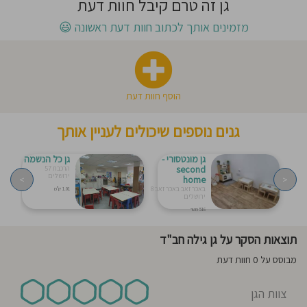
גן זה טרם קיבל חוות דעת
חוסגן
מזמינים אותך לכתוב חוות דעת ראשונה
😃
דיניות
רטיות
הוסף חוות דעת
קנון
גנים נוספים שיכולים לעניין אותך
אתר
גן מונטסורי -
גן כל הנשמה
second
הרכבת 57
ירושלים
>
home
<
באכר זאב באכר זאב 8
1.01 ק"מ
ירושלים
516 מטר
תוצאות הסקר על גן גילה חב"ד
מבוסס על 0 חוות דעת
צוות הגן