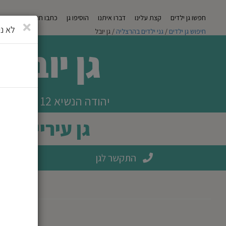
חפשו גן ילדים
קצת עלינו
דברו איתנו
הוסיפו גן
כתבו חוות דעת
מגזי
סגירה
לא ני
חיפוש גן ילדים
/
גני ילדים בהרצליה
/ גן יובל
גן יובל
יהודה הנשיא 12 הרצליה
גן עירייה
התקשר לגן