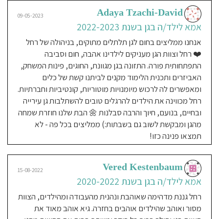
Adaya Tzachi-David
אז שמי אילנה ואני אמא לשלושה
09-05-2023
ילדים, ( 5,4 וכמעט שנה) את רומי
אמא לילד/ה בגן בשנת 2022-2023
הקטנה הכנסתי בדצמבר האחרון
אנחנו ממליצים בחום לגן תלתלים מתוקים, בניהולה של רחל
כשהייתה בת 3,5 חודשים . גילוי נאות
❤️ רחל וצוות הגן מעניקים לילדינו אהבה, חום וסביבה
הבת שלי הייתה רשומה בהתחלה לגן
התפתחותית פורה. התזונה בגן מגוונת, החוגים, פינות המשחק,
אחר שלא אזכיר את שמו שקצת הזניח
האביזרים ותכנית הלימוד מקנים לביתנו קשת של כלים
אותה ומשהו לא הרגיש לי נכון כבר ביום
ומאפשרים לה לרכוש מיומנויות מוטוריות, קונטיביות וחברתיות.
הראשון שהכנסתי אותה . למרות
רחל מכווינה את הילדים להרגלים טובים להשתלבות גן עירייה
שהכרתי את הגן ההוא מהגדול משהו לא
ובחיים, בנועם, חיוך והרבה סבלנות 🌼 הבת שלנו חוזרת שמחה
הרגיש לי נכון ולאחר שקיבלתי אותה
מהגן ומבקשת לשוב גם בשבתות:) ממליצים בכל פה - לא
יומיים ברצף עם קקי גב ושריפה בטוסיק
תמצאו פנינה כזו!
הבנתי שאני צריכה לחפש גן אחר ... את
הגן של רחל הכרתי דרך השכנה האלופה
שלי שעד היום אני מודה לה על זה שהיא
Vered Kestenbaum
15-08-2022
הכירה לי את הגן . באותו רגע
אמא לילד/ה בגן בשנת 2020-2022
שהתקשרתי לרחל כבר הרגשתי בקול
רחל גננת מדהימה שאוהבת ונהנית מהעבודה ומהילדים, הצוות
שלה שהגעתי לגן הנכוון!! כששאלתי את
מסור ואוהב שהילדים אוהבים בחזרה. גיא אוהב מאוד את
רחל מתי נוח לה שאבוא לראות את הגן,