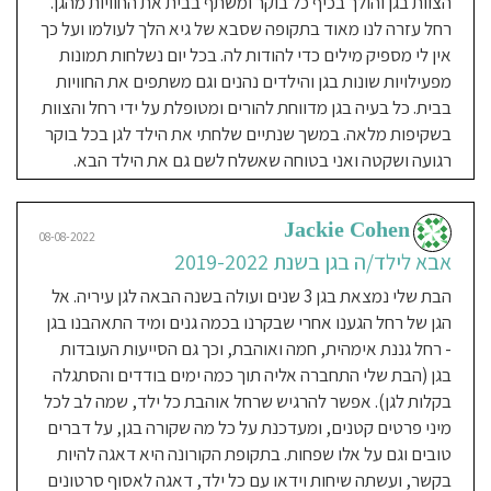
הצוות בגן והולך בכיף כל בוקר ומשתף בבית את החוויות מהגן.
היא ישר אמרה לי לבוא מתי שנוח לי חוץ
רחל עזרה לנו מאוד בתקופה שסבא של גיא הלך לעולמו ועל כך
מבין השעות של השנ״צ של הילדים ..
אין לי מספיק מילים כדי להודות לה. בכל יום נשלחות תמונות
ואכן ככה באתי בלי התראה בלי כלום
מפעילויות שונות בגן והילדים נהנים וגם משתפים את החוויות
ואז התאהבתי ❤️❤️ כל יום רחל מקבלת
בבית. כל בעיה בגן מדווחת להורים ומטופלת על ידי רחל והצוות
את רומי שלי ואת כל הילדים בחיוך
בשקיפות מלאה. במשך שנתיים שלחתי את הילד לגן בכל בוקר
וחיבוק, ובסוף היום אני מקבלת פירוט
רגועה ושקטה ואני בטוחה שאשלח לשם גם את הילד הבא.
שלא מבייש איש שב״כ על כמה רומי
אכלה, מה אכלה, באיזה שעה ומתי
ישנה (בילדים הגדולים בחיים לא
Jackie Cohen
08-08-2022
קיבלתי פירוט כזה). ואצל הגדולים זה
אבא לילד/ה בגן בשנת 2019-2022
אותו דבר רחל מדווחת על הכל לפעמים
הבת שלי נמצאת בגן 3 שנים ועולה בשנה הבאה לגן עיריה. אל
אני אפילו אומרת לה שהיא לא חייבת
הגן של רחל הגענו אחרי שבקרנו בכמה גנים ומיד התאהבנו בגן
🤣🤪 בנוסף לכל החוגים שיש בגן שרומי
- רחל גננת אימהית, חמה ואוהבת, וכך גם הסייעות העובדות
למרות גילה הקטן השתתפה בהם אני
בגן (הבת שלי התחברה אליה תוך כמה ימים בודדים והסתגלה
חייבת לציין כי רחל ויפית (הסייעת) עזרו
בקלות לגן). אפשר להרגיש שרחל אוהבת כל ילד, שמה לב לכל
לרומי להיות על הבטן ואפילו פינקו
מיני פרטים קטנים, ומעדכנת על כל מה שקורה בגן, על דברים
אותה במסאגים יום ביומו עד
טובים וגם על אלו שפחות. בתקופת הקורונה היא דאגה להיות
שהכתפיים שלה ישתחררו והבטטה
בקשר, ועשתה שיחות וידאו עם כל ילד, דאגה לאסוף סרטונים
התחילה להתהפך ולזחול ... יודעת גם