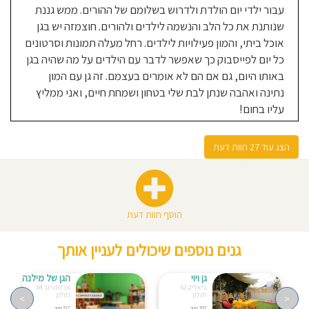
עבור ילדי יום הולדת ולדרוש בשלומם של ההורים. ממש גננת
מקרוב שילד אחר שהינו בגיל של רומי
שנותנת את כל הלב והנשמה לילדים ולהורים. חוצמזה יש בגן
ולא הסכים לאכול, רחל האכילה אותו
אוכל ביתי, והמון פעילויות לילדים. רחל מעלה תמונות וסרטונים
במזרק והתלהבה ממש ברגע שהתחיל
כל יום לפייסבוק כך שאפשר לדבר עם הילדים על מה שהיה בגן
לאכול קצת מרק ... כל פעם שרומי שלי
באותו היום, גם אם הם לא אומרים בעצמם. זה גן עם המון
או ילד אחר עושה משהו חדש רחל
נתינה ואהבה שנתן לבת שלי בטחון ושמחת חיים, ואני ממליץ
והצוות שלה מתלהבות יותר ממני כי
עליו בחום!
הילדים שלנו הם גם שלהן וחלק מהן ...
אני כל כך שמחה ומרוצה מהגן ורואה
איך הגדולים שעולים לגן העיריה פרחו
הצג עוד 27 חוות דעת
ופורחים שמבחינתי אין ספק שרומי
תישאר שם עד שתעלה לגן העיריה !
הוסף חוות דעת
08-08-2022
Ruchama
גנים נוספים שיכולים לעניין אותך
Kestnbaum
גן ויוי
הגן של מילנה
אמא לילד/ה בגן בשנת 2020-
ביאליק 62
ארלוזורוב 84
חולון
חולון
>
2022
<
397 מטר
517 מטר