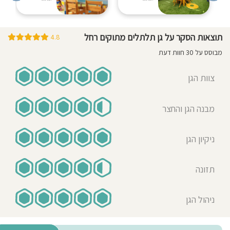
כסבתא לילד בגן אני ממליצה על הגן
ועל רחל הגננת. רחל היא גננת מכילה
סבלנית ותומכת. עזרה לנכדי ולבתי
תוצאות הסקר על גן תלתלים מתוקים רחל
4.8
בימיהם הקשים ביותר. רחל וצוות הגן
מבוסס על 30 חוות דעת
אוהבות את העבודה ואת הילדים,
הילדים תמיד נקיים ומסודרים ורואים
צוות הגן
את השמחה עליהם בתמונות
והסרטונים. כשיש מקרים שבהם ילד בגן
מבנה הגן והחצר
מרביץ לאחרים (דבר שקורה בכל גן
וכמעט לכל ילד) רחל תמיד דואגת לידע
את ההורים ועוזרת להם לטפל בבעיה.
ניקיון הגן
ממליצה על הגן בכל ליבי.
תזונה
Lital Beno
29-06-
2022
אמא לילד/ה בגן בשנת 2022
ניהול הגן
גן מקסים עם אוירה ביתית ומשפחתית!
רחל הגננת ויפית הסייעות מדהימות,