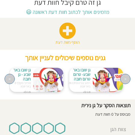
גן זה טרם קיבל חוות דעת
חוסגן
מזמינים אותך לכתוב חוות דעת ראשונה
😃
דיניות
רטיות
הוסף חוות דעת
קנון
גנים נוספים שיכולים לעניין אותך
אתר
גן שובו באר
גן שובו באר
שבע- טרום
שבע - גן
<
טרום חובה
חובה
>
רחוב צביה מלכה 28
מרדכי מקלף 8
באר שבע
באר שבע
1.15 ק"מ
1.51 ק"מ
תוצאות הסקר על גן נירית
מבוסס על 0 חוות דעת
צוות הגן