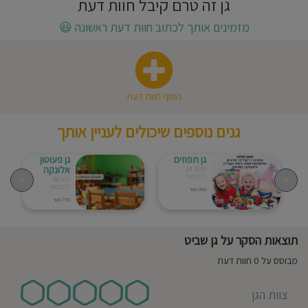
גן זה טרם קיבל חוות דעת
חוסגן
מזמינים אותך לכתוב חוות דעת ראשונה
😃
דיניות
רטיות
הוסף חוות דעת
קנון
גנים נוספים שיכולים לעניין אותך
אתר
גן תפוזים
גן פעוטון
אלונקה
יעקב 14
רחובות
>
<
רמז 88
רחובות
349 מטר
785 מטר
תוצאות הסקר על גן שביט
מבוסס על 0 חוות דעת
צוות הגן