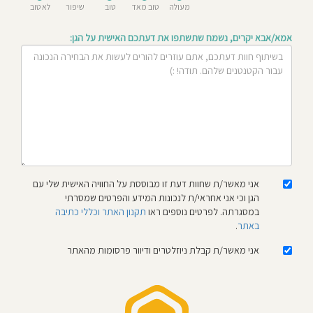
מעולה
טוב מאד
טוב
שיפור
לא טוב
חוסגן
אמא/אבא יקרים, נשמח שתשתפו את דעתכם האישית על הגן:
דיניות
רטיות
קנון
אתר
אני מאשר/ת שחוות דעת זו מבוססת על החוויה האישית שלי עם
הגן וכי אני אחראי/ת לנכונות המידע והפרטים שמסרתי
במסגרתה. לפרטים נוספים ראו
תקנון האתר וכללי כתיבה
באתר
.
אני מאשר/ת קבלת ניוזלטרים ודיוור פרסומות מהאתר