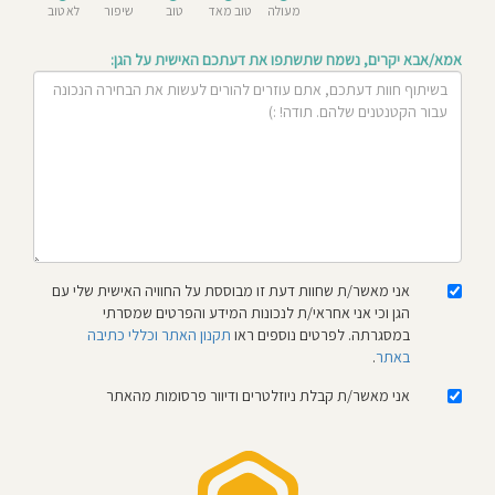
מעולה
טוב מאד
טוב
שיפור
לא טוב
חוסגן
אמא/אבא יקרים, נשמח שתשתפו את דעתכם האישית על הגן:
דיניות
רטיות
קנון
אתר
אני מאשר/ת שחוות דעת זו מבוססת על החוויה האישית שלי עם
הגן וכי אני אחראי/ת לנכונות המידע והפרטים שמסרתי
במסגרתה. לפרטים נוספים ראו
תקנון האתר וכללי כתיבה
באתר
.
אני מאשר/ת קבלת ניוזלטרים ודיוור פרסומות מהאתר