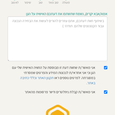
מעולה
טוב מאד
טוב
שיפור
לא טוב
חוסגן
אמא/אבא יקרים, נשמח שתשתפו את דעתכם האישית על הגן:
דיניות
רטיות
קנון
אתר
אני מאשר/ת שחוות דעת זו מבוססת על החוויה האישית שלי עם
הגן וכי אני אחראי/ת לנכונות המידע והפרטים שמסרתי
במסגרתה. לפרטים נוספים ראו
תקנון האתר וכללי כתיבה
באתר
.
אני מאשר/ת קבלת ניוזלטרים ודיוור פרסומות מהאתר