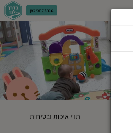
גננת? לחצי כאן
ר
תווי איכות ובטיחות