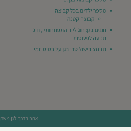
מזמינים
מספר ילדים בכל קבוצה
אותך
לכתוב
קבוצה קטנה
חוות
ר
דעת
חוגים בגן: חוג ליווי התפתחותי , חוג
ראשונה
תנועה לפעוטות
😃
תזונה: בישול טרי בגן על בסיס יומי
אתר בדרך לגן משתמש
תקנון האתר
מדיניות פרטיות
מגזין
מחוסגן
אישור