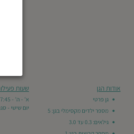
מבוסס
אודות הגן
שעות פעילות
גן
על
0
זה
גן פרטי
א' - ה' - 7:45 - 16:00
חוות
טרם
יום שישי - סג
דעת
מספר ילדים מקסימלי בגן: 5
קיבל
חוות
גילאים: 0.3 עד 3.0
דעת
מספר קבוצות בגן: 1