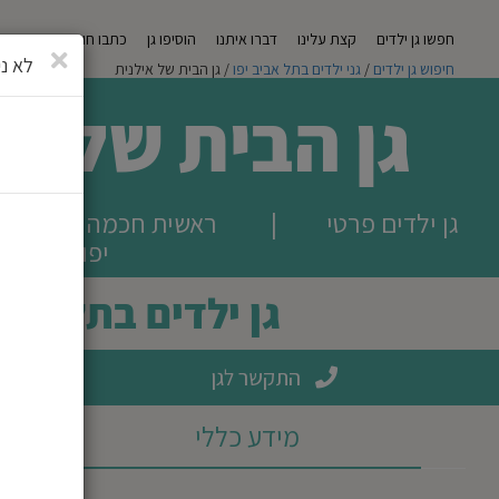
חפשו גן ילדים
קצת עלינו
דברו איתנו
הוסיפו גן
כתבו חוות דעת
מגזי
סגירה
לא ני
חיפוש גן ילדים
/
גני ילדים בתל אביב יפו
/ גן הבית של אילנית
גן הבית של אי
גן ילדים פרטי
|
ראשית חכמה 2, תל
יפו
גן ילדים בתל אבי
התקשר לגן
מידע כללי