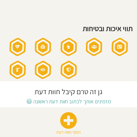
יומי
חוסגן
שעות
פעילות
הגן:
7:30
-
דיניות
16:00
תווי איכות ובטיחות
שעות
רטיות
פעילות
בשישי:
7:30
-
12:00
קנון
אתר
גן זה טרם קיבל חוות דעת
מזמינים אותך לכתוב חוות דעת ראשונה
😃
הוסף חוות דעת