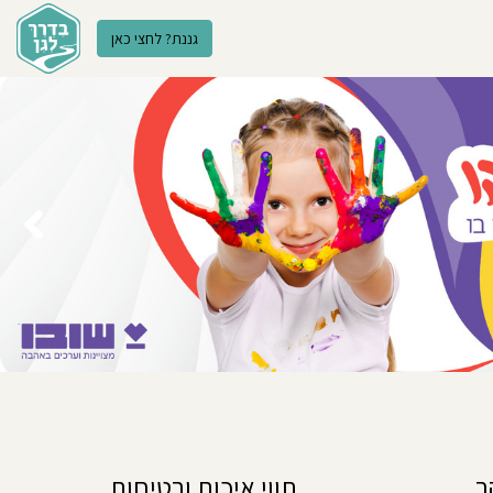
גננת? לחצי כאן
ר
תווי איכות ובטיחות