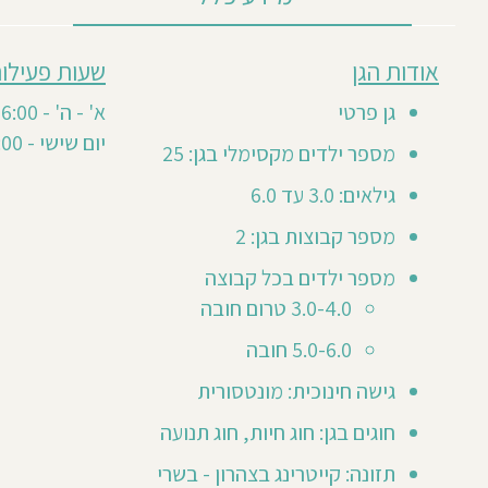
מבוסס
אודות הגן
שעות פעילות
חוות
על
3
דעת
גן פרטי
א' - ה' - 7:30-16:00
חוות
סה"כ 1
יום שישי - 7:30-12:00
דעת
מספר ילדים מקסימלי בגן: 25
1
0
גילאים: 3.0 עד 6.0
20
מספר קבוצות בגן: 2
Rit
מספר ילדים בכל קבוצה
Altab
3.0-4.0 טרום חובה
ר
Fihma
מא
5.0-6.0 חובה
ילד/ה
גישה חינוכית: מונטסורית
גן
חוגים בגן: חוג חיות, חוג תנועה
שנת
2018
תזונה: קייטרינג בצהרון - בשרי