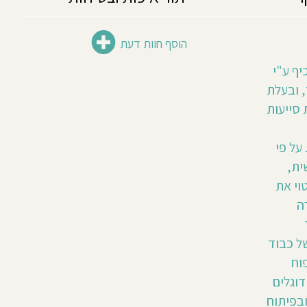
הוסף חוות דעת
יף ע"י
 BA בחינוך, ובעלת
וות סייעות
על פי
ית,
וי את
ה
ל כבוד
וח
דוגלים
ובפיתוח