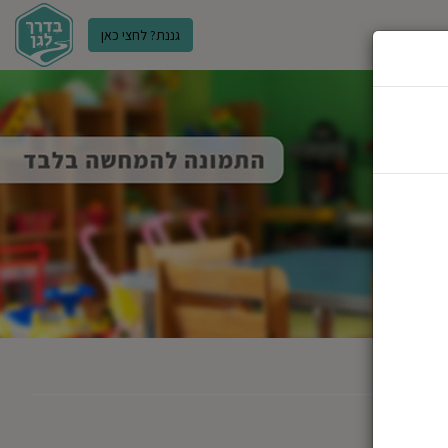
גננת? לחצי כאן
ר