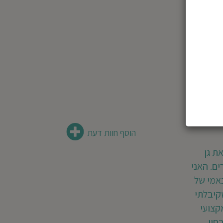
הוסף חוות דעת
את גן
ם. האני
אמי של
שקיבלתי
קצועי
יי,