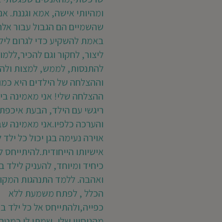
ומהיותי אישה, אמא וגננת. אנ
שהשמיים הם הגבול עבור אלה
באמת להשקיע כדי לגרום לילד
ליצור, לחקור וגם להכיר,ללמו
להתנסות, לממש, למצות ולהצ
וההצלחה של הילדים היא כמוב
ההצלחה שלי! אני מאמינה בי
ריגשי עם הילד, הבעת איכפתי
והערכה כלפיו.אני מאמינה ש
אוירה נעימה בגן יכול כל ילד
אישיותו הייחודית.להיתייחס ל
כיחיד ומיוחד, להעניק לילד ב
ואהבה. ללמד התנהגות המקו
הכלל , לפתח משמעת ללא
כפייה,ולהתייחס אל כל ילד בכ
מהניסיון שלי, שמתי לי כמטר