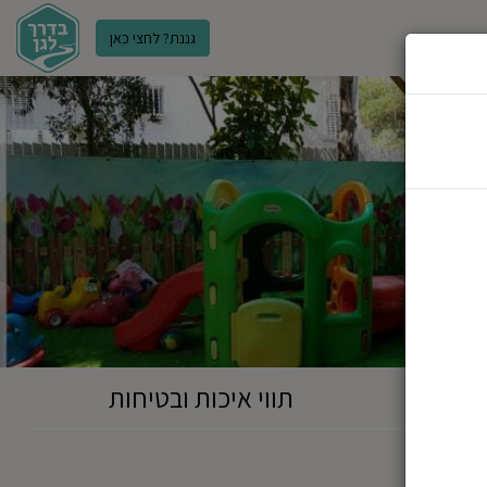
גננת? לחצי כאן
ר
תווי איכות ובטיחות