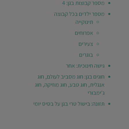
מספר קבוצות בגן: 4
טלי
מא
מספר ילדים בכל קבוצה
ר
ילד/ה
תינוקייה
גן
אפרוחים
שנת
צעירים
2024
202
בוגרים
גישה חינוכית: אחר
קסים
חוגים בגן: חוג מסביב לעולם, חוג
לא
תינה
אנגלית, חוג טבע, חוג מוזיקה, חוג
ערכים
ג'ימבורי
לדים.
ות
תזונה: בישול טרי בגן על בסיס יומי
נמצא
בר
נים
יחד
מדהים