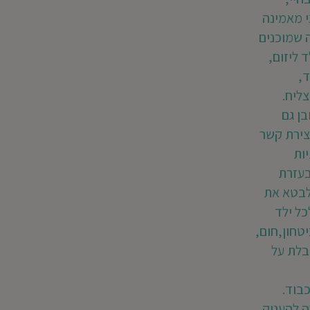
י מאמינה
 שמוכנים
 ליזום,
ד,
ליח.
ן גם
צירת קשר
ות
בעזרת
 לבטא את
כל ילד
יטחון,חום,
בלת על
בוד.
ה להעניק