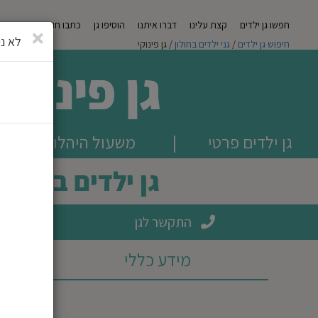
חפשו גן ילדים
קצת עלינו
דברו איתנו
הוסיפו גן
כתבו חוות דעת
מגזי
סגירה
לא ני
חיפוש גן ילדים
/
גני ילדים בחולון
/ גן פינוקי
גן פינוקי
גן ילדים פרטי
|
משעול היהלום 12, חולון
גן ילדים בחולון
התקשר לגן
מידע כללי