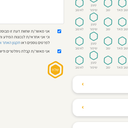
טעון
טוב מאד
טוב
שיפור
לא טוב
טעון
טוב מאד
טוב
שיפור
לא טוב
אני מאשר/ת שחוות דעת זו מבוססת
וכי אני אחראי/ת לנכונות המידע
לפרטים נוספים ראו
תקנון האתר ו
טעון
טוב מאד
טוב
שיפור
לא טוב
אני מאשר/ת קבלת ניוזלטרים ודיו
טעון
טוב מאד
טוב
שיפור
לא טוב
ת הגולשים לשתף רשמים
ם האישי ביחס לגני
והוגנת, ללא התלהמות,
קיצונית.
 הילדים! נעים להכיר,
 דברים העלולים לפגוע
מקום אחד את כל מה