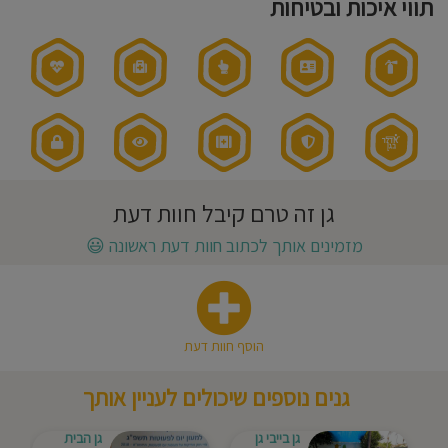
תווי איכות ובטיחות
תזונה:
חוסגן
בישול
טרי
בגן
שעות
דיניות
פעילות
הגן:
07:00-
17:00
רטיות
שעות
פעילות
בשישי:
07:30-
קנון
12:00
אני
אתר
מאמין:
גן זה טרם קיבל חוות דעת
גישה
חינוכית:
מזמינים אותך לכתוב חוות דעת ראשונה
😃
גן
שפועל
עם
אדלר
בגן
הוסף חוות דעת
גנים נוספים שיכולים לעניין אותך
גן בייבי גן
גן הבית