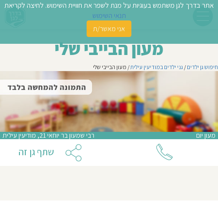
אתר בדרך לגן משתמש בעוגיות על מנת לשפר את חוויית השימוש. לחיצה לקריאת
תנאי השימוש
אני מאשר/ת
פשו
מעון הבייבי שלי
ן
חיפוש גן ילדים
/
גני ילדים במודיעין עילית
/ מעון הבייבי שלי
לדים
צת
לינו
מעון יום
רבי שמעון בר יוחאי 21, מודיעין עילית
תבו
שתף גן זה
וות
עת
וסיפו