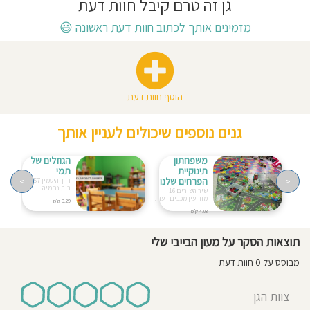
גן זה טרם קיבל חוות דעת
חוסגן
מזמינים אותך לכתוב חוות דעת ראשונה
😃
דיניות
רטיות
הוסף חוות דעת
קנון
גנים נוספים שיכולים לעניין אותך
אתר
משפחתון
הגוזלים של
תינוקיית
תמי
<
הפרחים שלנו
>
דרך היסמין 57
בית נחמיה
שיר השירים 16
מודיעין מכבים רעות
9.29 ק"מ
4.03 ק"מ
תוצאות הסקר על מעון הבייבי שלי
מבוסס על 0 חוות דעת
צוות הגן