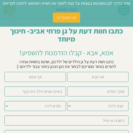
אתר בדרך לגן משתמש בעוגיות על מנת לשפר את חוויית השימוש. לחיצה לקריאת
תנאי השימוש
אני מאשר/ת
פשו
כתבו חוות דעת על גן פרחי אביב- חינוך
ן
מיוחד
לדים
אמא, אבא - קבלו הזדמנות להשפיע!
צת
כתבו חוות דעת על גן הילדים של ילדכם, שתפו בחוויות ועיזרו
להורים באזור מגוריכם לבחור את הגן הנכון ביותר עבור ילדיהם :)
לינו
אני אבא
אני אמא
תבו
וות
עת
וסיפו