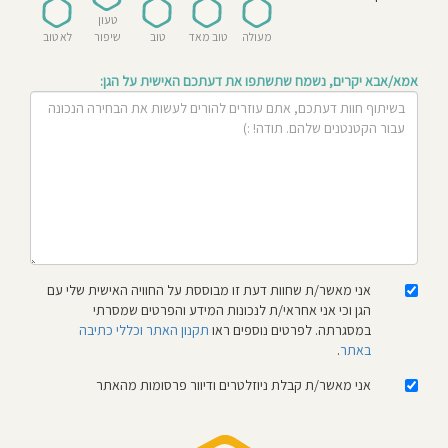
חוסגן
טעון
מעולה
טוב מאד
טוב
שיפור
לא טוב
דיניות
אמא/אבא יקרים, נשמח שתשתפו את דעתכם האישית על הגן:
רטיות
קנון
אתר
אני מאשר/ת שחוות דעת זו מבוססת על החוויה האישית שלי עם
הגן וכי אני אחראי/ת לנכונות המידע והפרטים שמסרתי
במסגרתה. לפרטים נוספים ראו
תקנון האתר וכללי כתיבה
באתר
.
אני מאשר/ת קבלת ניוזלטרים ודיוור פרסומות מהאתר