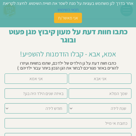
אתר בדרך לגן משתמש בעוגיות על מנת לשפר את חוויית השימוש. לחיצה לקריאת
תנאי השימוש
אני מאשר/ת
פשו
כתבו חוות דעת על מעון קיבוץ מגן פעוט
ן
ובוגר
לדים
אמא, אבא - קבלו הזדמנות להשפיע!
צת
כתבו חוות דעת על גן הילדים של ילדכם, שתפו בחוויות ועיזרו
להורים באזור מגוריכם לבחור את הגן הנכון ביותר עבור ילדיהם :)
לינו
אני אבא
אני אמא
תבו
וות
עת
וסיפו