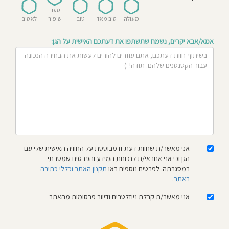
חוסגן
טעון
מעולה
טוב מאד
טוב
שיפור
לא טוב
דיניות
אמא/אבא יקרים, נשמח שתשתפו את דעתכם האישית על הגן:
רטיות
קנון
אתר
אני מאשר/ת שחוות דעת זו מבוססת על החוויה האישית שלי עם
הגן וכי אני אחראי/ת לנכונות המידע והפרטים שמסרתי
במסגרתה. לפרטים נוספים ראו
תקנון האתר וכללי כתיבה
באתר
.
אני מאשר/ת קבלת ניוזלטרים ודיוור פרסומות מהאתר