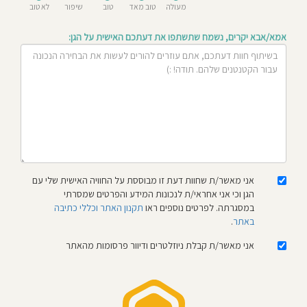
מעולה
טוב מאד
טוב
שיפור
לא טוב
חוסגן
אמא/אבא יקרים, נשמח שתשתפו את דעתכם האישית על הגן:
דיניות
רטיות
קנון
אתר
אני מאשר/ת שחוות דעת זו מבוססת על החוויה האישית שלי עם
הגן וכי אני אחראי/ת לנכונות המידע והפרטים שמסרתי
במסגרתה. לפרטים נוספים ראו
תקנון האתר וכללי כתיבה
באתר
.
אני מאשר/ת קבלת ניוזלטרים ודיוור פרסומות מהאתר