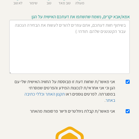
מעולה
טוב מאד
טוב
שיפור
לא טוב
חוסגן
אמא/אבא יקרים, נשמח שתשתפו את דעתכם האישית על הגן:
דיניות
רטיות
קנון
אתר
אני מאשר/ת שחוות דעת זו מבוססת על החוויה האישית שלי עם
הגן וכי אני אחראי/ת לנכונות המידע והפרטים שמסרתי
במסגרתה. לפרטים נוספים ראו
תקנון האתר וכללי כתיבה
באתר
.
אני מאשר/ת קבלת ניוזלטרים ודיוור פרסומות מהאתר