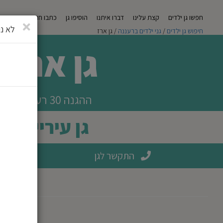
חפשו גן ילדים
קצת עלינו
דברו איתנו
הוסיפו גן
כתבו חוות דעת
מגזי
סגירה
לא ני
חיפוש גן ילדים
/
גני ילדים ברעננה
/ גן ארז
גן ארז
ההגנה 30 רעננה
גן עירייה
התקשר לגן