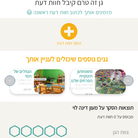
גן זה טרם קיבל חוות דעת
חוסגן
מזמינים אותך לכתוב חוות דעת ראשונה
😃
דיניות
רטיות
הוסף חוות דעת
קנון
גנים נוספים שיכולים לעניין אותך
אתר
משפחתון
הגוזלים של
תינוקיית
תמי
<
הפרחים שלנו
>
דרך היסמין 57
בית נחמיה
שיר השירים 16
מודיעין מכבים רעות
8.57 ק"מ
2.26 ק"מ
תוצאות הסקר על מעון דינה לוי
מבוסס על 0 חוות דעת
צוות הגן