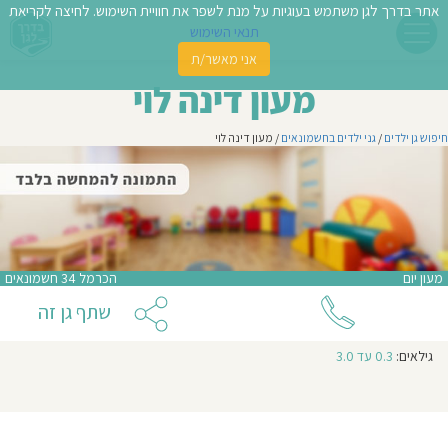
אתר בדרך לגן משתמש בעוגיות על מנת לשפר את חוויית השימוש. לחיצה לקריאת
תנאי השימוש
אני מאשר/ת
פשו
מעון דינה לוי
ן
חיפוש גן ילדים
/
גני ילדים בחשמונאים
/ מעון דינה לוי
לדים
צת
לינו
מעון יום
הכרמל 34 חשמונאים
תבו
שתף גן זה
וות
גילאים:
0.3 עד 3.0
עת
וסיפו