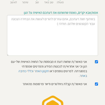
מעולה
טוב מאד
טוב
שיפור
לא טוב
חוסגן
אמא/אבא יקרים, נשמח שתשתפו את דעתכם האישית על הגן:
דיניות
רטיות
קנון
אתר
אני מאשר/ת שחוות דעת זו מבוססת על החוויה האישית שלי עם
הגן וכי אני אחראי/ת לנכונות המידע והפרטים שמסרתי
במסגרתה. לפרטים נוספים ראו
תקנון האתר וכללי כתיבה
באתר
.
אני מאשר/ת קבלת ניוזלטרים ודיוור פרסומות מהאתר