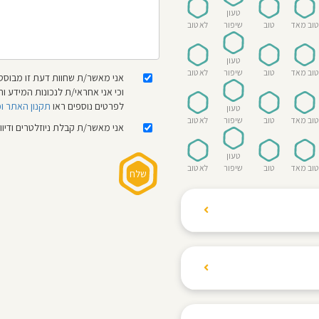
טעון
טוב מאד
טוב
שיפור
לא טוב
טעון
טוב מאד
טוב
שיפור
לא טוב
אני מאשר/ת שחוות דעת זו מבוססת
וכי אני אחראי/ת לנכונות המידע
לפרטים נוספים ראו
תקנון האתר ו
טעון
טוב מאד
טוב
שיפור
לא טוב
אני מאשר/ת קבלת ניוזלטרים ודיו
טעון
טוב מאד
טוב
שיפור
לא טוב
ת הגולשים לשתף רשמים
ם האישי ביחס לגני
והוגנת, ללא התלהמות,
קיצונית.
 הילדים! נעים להכיר,
 דברים העלולים לפגוע
מקום אחד את כל מה