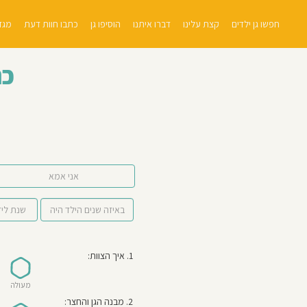
חפשו גן ילדים
קצת עלינו
דברו איתנו
הוסיפו גן
כתבו חוות דעת
מגזי
כת
אני אמא
1. איך הצוות:
מעולה
2. מבנה הגן והחצר: