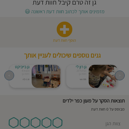
גן זה טרם קיבל חוות דעת
חוסגן
מזמינים אותך לכתוב חוות דעת ראשונה
😃
דיניות
רטיות
הוסף חוות דעת
קנון
גנים נוספים שיכולים לעניין אותך
אתר
גן רון לי
גן בייביקט
הגלגל 20
מוצא 8
רמת גן
רמת גן
>
<
938 מטר
1.16 ק"מ
תוצאות הסקר על מעון כפר ילדים
מבוסס על 0 חוות דעת
צוות הגן