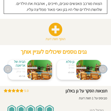
07:00-
הצוות מורכב מאנשים טובים, חייכים , אוהבות את הילדים.
17:00
שלושת הילדים שלי היו בגן ואני מאוד ממליצה עליו.
שעות
פעילות
בשישי:
07:30-
12:30
הוסף חוות דעת
גנים נוספים שיכולים לעניין אותך
גן פלא
הבית של
אריאנה
צופים
צופים
>
<
נחל אלכסנדר 5
צור יצחק
2.84 ק"מ
7.68 ק"מ
תוצאות הסקר על גן באלגן
5.0
מבוסס על 1 חוות דעת
ניהול הגן