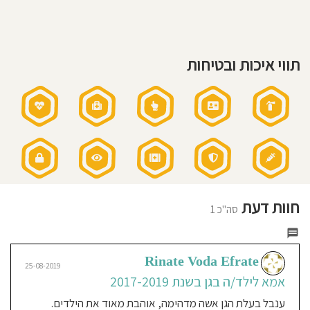
עד
חוסגן
גיל
שלוש-
עד
דיניות
20
תווי איכות ובטיחות
ילדים
רטיות
עם
שלושה
קנון
אנשי
צוות
אתר
חוגים
בגן:
חוג
יוגה,חוג
מוסיקה,
חוג
תנועה,
וחוג
חיות.
חוות דעת
לווי
סה"כ 1
התפתחותי
בתינוקיה
תזונה:
אוכל
טרי
ומגוון
יום
Rinate Voda Efrate
יום
25-08-2019
מבושל
אמא לילד/ה בגן בשנת 2017-2019
בגן
שעות
פעילות
ענבל בעלת הגן אשה מדהימה, אוהבת מאוד את הילדים.
הגן: