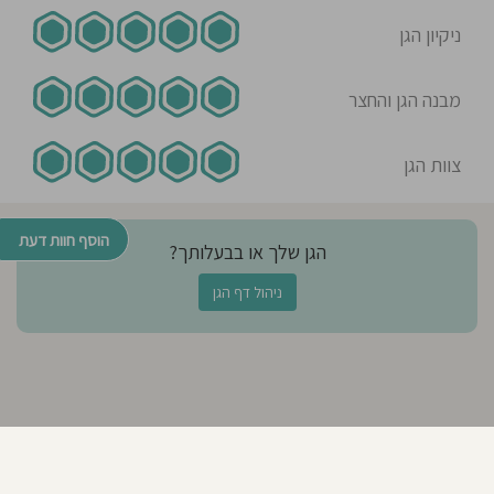
הילדים שלי שם. צוות לויאלי, סבלני,
משקף, סומך עליהם בעיניים עצומות.
ניקיון הגן
משפחתי,
מבנה הגן והחצר
16-03-2021
Esti Shoel Feldhamer
צוות הגן
אמא לילד/ה בגן בשנת 2019-
2020
הוסף חוות דעת
הגן שלך או בבעלותך?
הבן שלי בגן הזה מאז שהיה בן חצי שנה
בתינוקייה והיום הוא בבוגרים וכל כך
ניהול דף הגן
קשה לנו לעזוב את החממה הזו לגן
עירייה אני משאירה אותו לעוד שנה
הצוות הכי מוסור שאי פעם פגשתי חום
ואהבה זה דבר ראשון קשר רציף עם
ההורים לטוב ולרע אוכל מזין שמתבשל
בגן קשובים לצורכי הילדים וההורים
ביולי האחרון עברנו דירה לשכונה אחרת
במרחק נסיעה ברכב ולמרות זאת