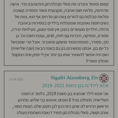
הגן סאלי הינה לב גדול ומיוחד במינו
קסום ומיוחד והכרנו את סאלי מנהלת הגן והתאהבנו מיד. אישה
ומעניקה לכל אחד מהילדים תשומת לב
מדהימה, מלאת חום ואהבה, מקצועית מאוד ומסורה. קשובה
אישית, ידע, חינוך ועוטפת אותם
ומלאת סבלנות גם להורים.צוות הגן מדהים אף הוא. צוות של
באהבה שאין כמותה!!
נשים חמות ואוהבות שמטפלות בילדים במסירות ובאהבה
גדולה. הילדים מועשרים בתוכן אין סופי ומגוון, פעילויות יצירה,
ספורט, מוסיקה, היכרות עם חיות, חגים, עונות השנה וכו'. גן
17-03-2021
נקי, מסודר, מטופח ומאד מושקע ומאובזר. אוכל טרי שמבושל
Ayelet Guterman
כל יום בגן. אנחנו ממשיכים בגן גם בשנה הבאה (שנה שלישית)
אמא לילד/ה בגן בשנת 2019-
ואם היה אפשר להשאיר אותו גם יותר אין לי ספק שזה המקום!
2021
מומלץ מאוד!!
הגן מנוהל על ידי סאלי, הגננת הכי
מסורה ואוהבת שיצא לי להכיר. סאלי
Sigalit Aizenberg Ziv
17-03-2021
תמיד עם אנרגיות חיוביות, מלאת חום,
אמא לילד/ה בגן בשנת 2019-2021
תמיד עם יחס אישי לכל ילד ולכל הורה.
אני אמא לילד שנמצא בגן משנת 2019, כלומר זו השנה
יש ממש הרגשה שהילדים הם בידיים
השלישית. התחלנו בגיל 6 ואנחנו אוטוטו בני שלוש. מהרגע
הכי טובות. הבן שלי מאושר מאוד,
הראשון הרגיש לנו שהגן הזה נכון לבן הקטן שלנו. הצוות מסור,
מדבר על הגן בלי הפסקה, שמח לבוא
אוהב וקשה, סאלי מנהלת הגן תמיד דואגת משתפת פעולה
בבוקר. הצוות גם יציב וקבוע ומלא