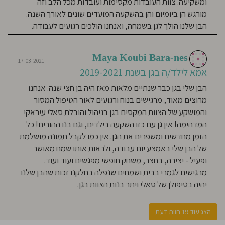
ומשקיעה. צוות העובדות מקסימות ועובדות מכל הלב וזה
בנשים חמות ואוהבות.
מורגש הן ביומיום והן בהשקעה המועדים שונים לאורך השנה.
הבן שלנו הולך לגן בשמחה, ואנחנו הולכים רגועים לעבודה.
ענת אביב כהן
17-03-2021
אמא לילד/ה בגן בשנת 2020
Maya Koubi Bara-nes
17-03-2021
גן מדהים, הבת שלי ליאה רצה לגן
אמא לילד/ה בגן בשנת 2019-2021
בשמחה צוות הגן חם ואוהב תמיד
הבן שלי בגן כבר שנתיים מלאות מאז היה בן חצי שנה. אנחנו
מחייכות מנהלת הגן סאלי מדהימה,
מרוצים מאוד, מרגישים בנוח ורגועים לאור הטיפול המסור
אכפתית , אחראית ודואגת שתמיד יהיה
והמושקע של הצוות המקסים בגן בניהול והובלת סאלי עיראקי
לילדים כיף בגן והילדים מאושרים.
המדהימה! אין גן עם כזו השקעה בילדים, וגם בנו ההורים! כל
פעילויות מגוונות ולמידה, אווירה כיפית
הזמן מחדשים ומשפרים את הגן. אין כמו לקבל תמונה מושלמת
ממליצה בחום🙏❤️
של הבן שלי באמצע יום עבודה, ולראות אותו שמח מאושר
ופעיל - יצירה, בחצר, משחק חופשי מפגשים ועוד ועוד.
מרגישים לגמרי בבית ושמחים שנפלה בחלקנו זכות שהבן שלנו
16-03-2021
יהיה בטיפולן של סאלי ויתר בנות הצוות בגן.
Maya Cohen Ben-
Ami
אמא לילד/ה בגן בשנת 2019-
הצג עוד 19 חוות דעת