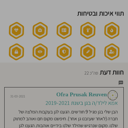
בשישי:
חוסגן
07:30-
12:30
תווי איכות ובטיחות
אני
דיניות
מאמין:
גישה
רטיות
חינוכית:
רגיל
קנון
אתר
חוות דעת
17-03-2021
סה"כ 22
Netalie Weinstein
אמא לילד/ה בגן בשנת 2019-
2021
Ofra Prusak Reuven
31-03-2021
אמא לילד/ה בגן בשנת 2019-2021
גן מדהים וקסום שהינו בית שני כבר
שנתיים רצופות לקטנטנה שלנו. זכינו
הבן שלי בגן מגיל 9 חודשים. הגענו לגן בעקבות המלצה של
בצוות מקסים, מסור, משקיע ואהבה
חברה (לאחר שעזבנו גן אחר). חיפשנו מקום חם ואוהב למתוק
עצומה לכל אחד מהילדים בגן. מנהלת
שלנו. מקום שנרגיש שהילד שלנו בידיים אוהבות. הגענו לגן