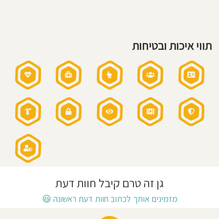
על
בסיס
חוסגן
יומי
-
מטבח
בריא
ובשרי
דיניות
שעות
תווי איכות ובטיחות
פעילות
רטיות
הגן:
7:00
-
16:30
קנון
שעות
פעילות
בשישי:
7:30
אתר
-
12:30
גן זה טרם קיבל חוות דעת
מזמינים אותך לכתוב חוות דעת ראשונה
😃